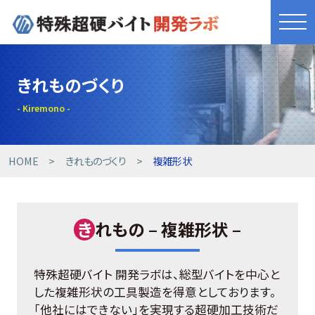
きれものづくり
きれものづくり
商品・サービス
工具開発事例
HOME
きれものづくり
複雑形状
技術提案事例
き
れもの – 複雑形状 –
技術コラム
特殊超硬バイト 開発ラボは、総型バイトを中心と
設備紹介
した複雑形状の工具製造を得意としております。
「他社にはできない」を実現する超硬加工技術だ