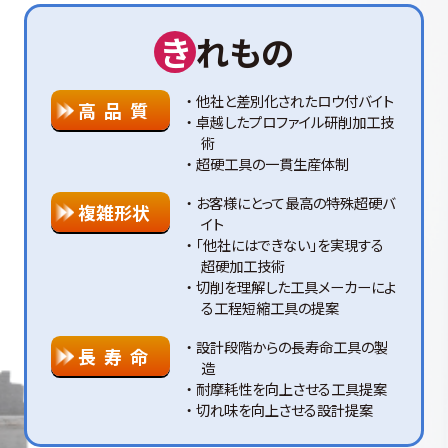
き
れもの
他社と差別化されたロウ付バイト
高 品 質
卓越したプロファイル研削加工技
術
超硬工具の一貫生産体制
お客様にとって最高の特殊超硬バ
複雑形状
イト
「他社にはできない」を実現する
超硬加工技術
切削を理解した工具メーカーによ
る工程短縮工具の提案
設計段階からの長寿命工具の製
長 寿 命
造
耐摩耗性を向上させる工具提案
切れ味を向上させる設計提案