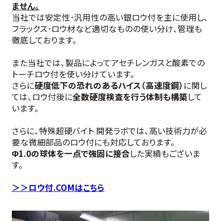
ません。
当社では安定性･汎用性の高い銀ロウ付を主に使用し、
フラックス･ロウ材など適切なものの使い分け、管理も
徹底しております。
また当社では、製品によってアセチレンガスと酸素での
トーチロウ付を使い分けています。
さらに
硬度低下の恐れのあるハイス（高速度鋼）
に関し
ては、ロウ付後に
全数硬度検査を行う体制も構築
して
います。
さらに、特殊超硬バイト 開発ラボでは、高い技術力が必
要な微細部品のロウ付にも対応しております。
Φ1.0の球体を一点で強固に接合
した実績もございま
す。
＞＞
ロウ付.COM
はこちら