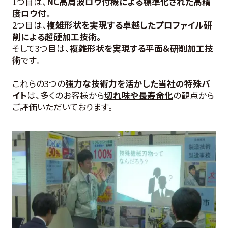
1つ目は、
NC高周波ロウ付機による標準化された高精
度ロウ付。
2つ目は、
複雑形状を実現する卓越したプロファイル研
削による超硬加工技術。
そして3つ目は、
複雑形状を実現する平面＆研削加工技
術
です。
これらの3つの
強力な技術力を活かした当社の特殊バ
イト
は、多くのお客様から
切れ味や長寿命化
の観点から
ご評価いただいております。