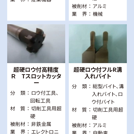
被削材
アルミ
業 界
機械
超硬ロウ付高精度
超硬ロウ付フルR溝
Ｒ Tスロットカッタ
入れバイト
ー
分 類
総型バイト、溝
分 類
ロウ付工具、
入れバイト、ロ
回転工具
ウ付バイト
材 質
切削工具用超
材 質
切削工具用超
硬
硬
被削材
非鉄金属
被削材
アルミ
業 界
エレクトロニ
業 界
自動車