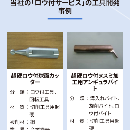
当社の「ロウ付サービス」の工具開発
事例
超硬ロウ付球面カッ
超硬ロウ付ヌスミ加
ター
工用アンギュラバイ
ト
分 類
ロウ付工具、
分 類
溝入れバイト、
回転工具
旋削バイト、ロ
材 質
切削工具用超
ウ付バイト
硬
材 質
切削工具用超
被削材
鋼
硬
業 界
産業機器