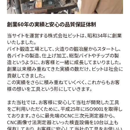
創業60年の実績と安心の品質保証体制
当サイトを運営する株式会社ビットは、昭和34年に創業
いたしました。
バイト鍛造工場として、火造りの鍛冶屋からスタートし、
各バイトの製造、仕上げ加工、総型バイトやチップの製
造というように、お客様と一緒に成長してまいりました。
創業以来積み重ねてきた実績の数だけ、ビットは社会に
貢献してきました。
この実績をさらに積み重ねていくべく、これからもお客
様の想いを工具という形にしていきます。
また当社では、お客様に安心して当社が開発した工具
をご利用いただくために、平成25年にISO9001を取得し
ております。さらに最先端のCNC三次元測定器から、
CNC画像寸法測定器といった検査設備を10台以上も
保有しており、お客様に安心して当社の工具をお使いい