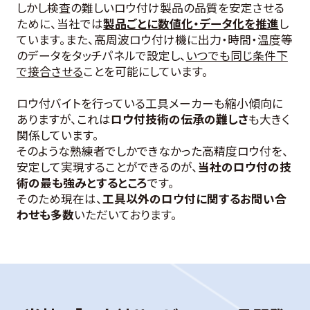
しかし検査の難しいロウ付け製品の品質を安定させる
ために、当社では
製品ごとに数値化・データ化を推進
し
ています。また、高周波ロウ付け機に出力・時間・温度等
のデータをタッチパネルで設定し、
いつでも同じ条件下
で接合させる
ことを可能にしています。
ロウ付バイトを行っている工具メーカーも縮小傾向に
ありますが、これは
ロウ付技術の伝承の難しさ
も大きく
関係しています。
そのような
熟練者でしかできなかった高精度ロウ付を、
安定して実現することができるのが、
当社のロウ付の技
術の最も強みとするところ
です。
そのため現在は、
工具以外のロウ付に関するお問い合
わせも多数
いただいております。