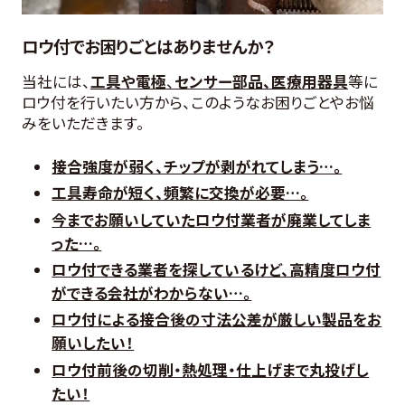
ロウ付でお困りごとはありませんか？
当社には、
工具や電極
、
センサー部品、医療用器具
等に
ロウ付を行いたい方から、このようなお困りごとやお悩
みをいただきます。
接合強度が弱く、チップが剥がれてしまう…。
工具寿命が短く、頻繁に交換が必要…。
今までお願いしていたロウ付業者が廃業してしま
った…。
ロウ付できる業者を探しているけど、高精度ロウ付
ができる会社がわからない…。
ロウ付による接合後の寸法公差が厳しい製品をお
願いしたい！
ロウ付前後の切削・熱処理・仕上げまで丸投げし
たい！