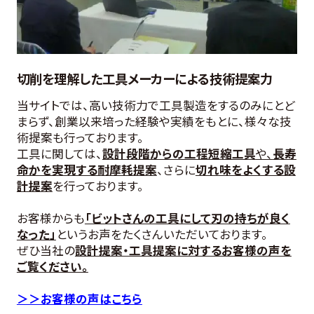
切削を理解した工具メーカーによる技術提案力
当サイトでは、高い技術力で工具製造をするのみにとど
まらず、創業以来培った経験や実績をもとに、様々な技
術提案も行っております。
工具に関しては、
設計段階からの工程短縮工具
や、
長寿
命かを実現する耐摩耗提案
、さらに
切れ味をよくする設
計提案
を行っております。
お客様からも
「ビットさんの工具にして刃の持ちが良く
なった」
というお声をたくさんいただいております。
ぜひ当社の
設計提案・工具提案に対するお客様の声を
ご覧ください。
＞＞お客様の声はこちら