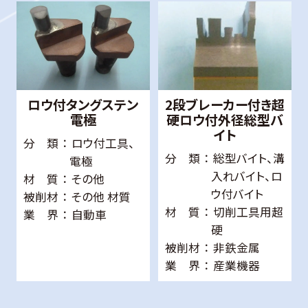
ロウ付タングステン
2段ブレーカー付き超
電極
硬ロウ付外径総型バ
イト
分 類
ロウ付工具、
分 類
総型バイト、溝
電極
入れバイト、ロ
材 質
その他
ウ付バイト
被削材
その他 材質
材 質
切削工具用超
業 界
自動車
硬
被削材
非鉄金属
業 界
産業機器