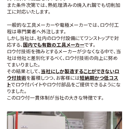
また条件次第では、熱処理済みの焼入れ鋼でも切削加
工に対応いたします。
一般的な工具メーカーや電極メーカーでは、ロウ付工
程は専門業者へ外注します。
しかし当社は、社内のロウ付設備にてワンストップで対
応する、
国内でも有数の工具メーカー
です。
ロウ付技術を強みとするメーカーが少なくなる中で、当
社は他社と差別化するべく、ロウ付技術の向上に努め
てまいりました。
その結果として、
当社にしか製造することができないロ
ウ付技術
を蓄積しつつ、お客様には
短納期かつ低コス
ト
でロウ付バイトやロウ付部品をご提供できるようにな
りました。
このロウ付一貫体制が当社の大きな特徴です。