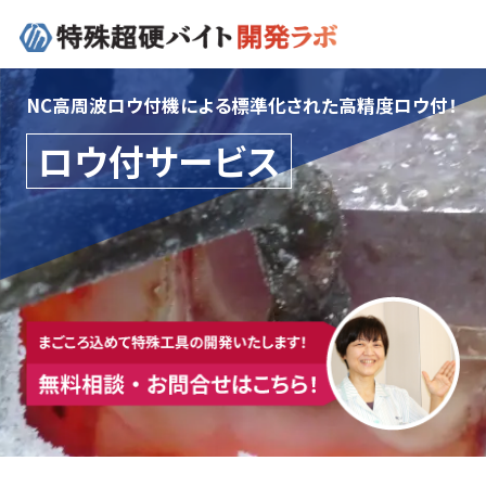
NC高周波ロウ付機による標準化された高精度ロウ付！
0274-62-1744
ロウ付サービス
（平日：9:00 ~ 17:00)
オンライン工場見学
お問合せはこちら