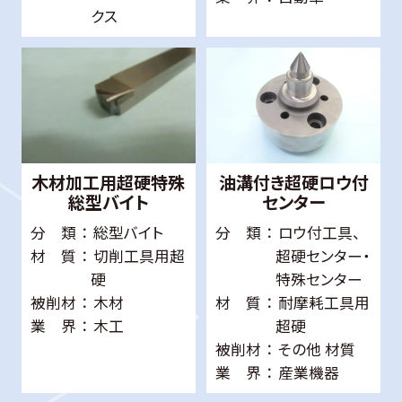
クス
木材加工用超硬特殊
油溝付き超硬ロウ付
総型バイト
センター
分 類
総型バイト
分 類
ロウ付工具、
材 質
切削工具用超
超硬センター・
硬
特殊センター
被削材
木材
材 質
耐摩耗工具用
業 界
木工
超硬
被削材
その他 材質
業 界
産業機器