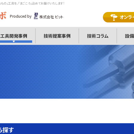
れもの」工具を、「まごころ」込めてお届けいたします！
Produced by
オンラ
株式会社 ビット
工具開発事例
技術提案事例
技術コラム
設備
ら探す