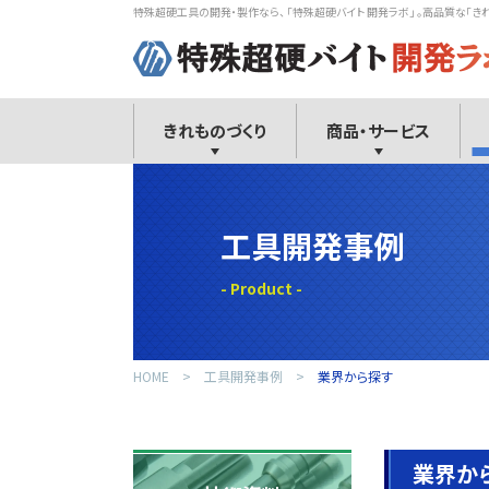
特殊超硬工具の開発・製作なら、 「特殊超硬バイト 開発ラボ」 。高品質な「き
きれものづくり
商品・サービス
工具開発事例
HOME
工具開発事例
業界から探す
業界か