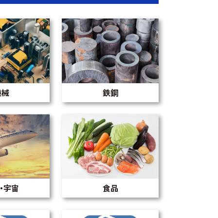
機械
鉄鋼
・宇宙
食品