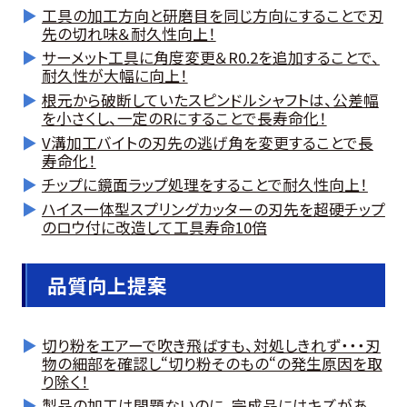
工具の加工方向と研磨目を同じ方向にすることで刃
先の切れ味＆耐久性向上！
サーメット工具に角度変更＆R0.2を追加することで、
耐久性が大幅に向上！
根元から破断していたスピンドルシャフトは、公差幅
を小さくし、一定のRにすることで長寿命化！
V溝加工バイトの刃先の逃げ角を変更することで長
寿命化！
チップに鏡面ラップ処理をすることで耐久性向上！
ハイス一体型スプリングカッターの刃先を超硬チップ
のロウ付に改造して工具寿命10倍
品質向上提案
切り粉をエアーで吹き飛ばすも、対処しきれず・・・刃
物の細部を確認し“切り粉そのもの“の発生原因を取
り除く！
製品の加工は問題ないのに、完成品にはキズがあ