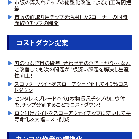
市販の溝入れチップの総型化改造による加工時間短
縮
市販の面取り用チップを活用した2コーナーの同時
面取りチップの開発
コストダウン提案
刃のつなぎ目の段差、合わせ面の浮き上がり….なん
ど改善しても次の問題が！根深い課題を解決し生産
性向上！
スロッターバイトをスローアウェイ化して４０％コス
トダウン
センタレスブレードへの1枚物長尺チップのロウ付
を、チップ分割することでコストダウン！
ロウ付けバイトをスローアウェイチップに変更して長
寿命化＆大幅コスト削減
カンコツ作業の標準化