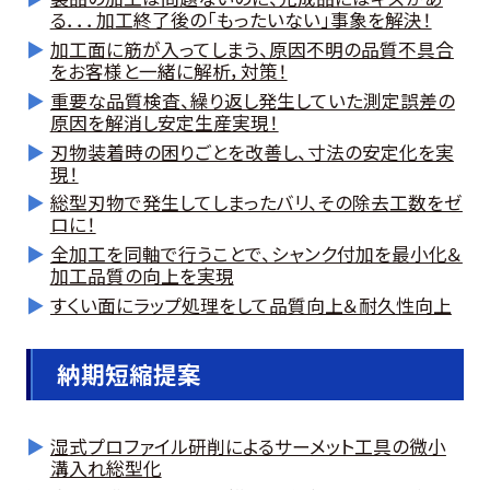
る．．．加工終了後の「もったいない」事象を解決！
加工面に筋が入ってしまう、原因不明の品質不具合
をお客様と一緒に解析，対策！
重要な品質検査、繰り返し発生していた測定誤差の
原因を解消し安定生産実現！
刃物装着時の困りごとを改善し、寸法の安定化を実
現！
総型刃物で発生してしまったバリ、その除去工数をゼ
ロに！
全加工を同軸で行うことで、シャンク付加を最小化＆
加工品質の向上を実現
すくい面にラップ処理をして品質向上＆耐久性向上
納期短縮提案
湿式プロファイル研削によるサーメット工具の微小
溝入れ総型化