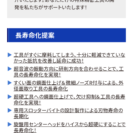
お客様の声
発を私たちがサポートいたします！
よくある質問
長寿命化提案
0274-62-1744
工具がすぐに摩耗してしまう、十分に軽減できていな
（平日：9:00 ~ 17:00)
かった抵抗を改善し延命に成功！
超音波の振動方向に研削方向を合わせることで、工
具の長寿命化を実現！
オンライン工場見学
すくい面の鏡面仕上げ＆微細ノーズR付与による、外
径面取り工具の長寿命化
超硬工具への鏡面仕上げで、欠け抑制＆工具の長寿
お問合せはこちら
命化を実現！
専用スロッターバイトの設計製作による刃物寿命の
長期化
旋盤用センターヘッドをハイスから超硬にすることで
長寿命化！