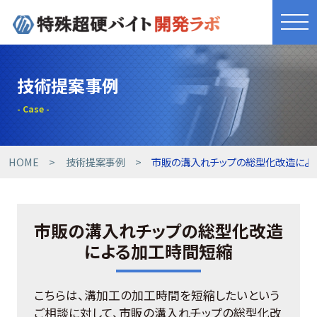
きれものづくり
技術提案事例
商品・サービス
工具開発事例
HOME
技術提案事例
市販の溝入れチップの総型化改造によ
技術提案事例
市販の溝入れチップの総型化改造
技術コラム
による加工時間短縮
設備紹介
こちらは、溝加工の加工時間を短縮したいという
ご相談に対して、市販の溝入れチップの総型化改