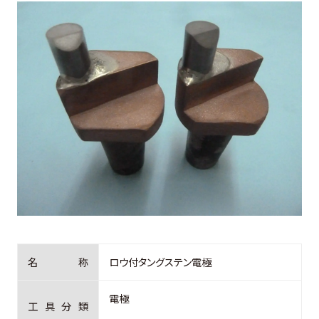
お客様の声
よくある質問
0274-62-1744
（平日：9:00 ~ 17:00)
オンライン工場見学
お問合せはこちら
名
称
ロウ付タングステン電極
電極
工
具
分
類