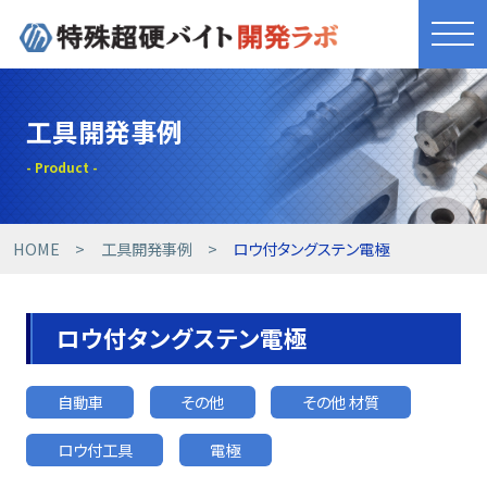
きれものづくり
工具開発事例
商品・サービス
工具開発事例
HOME
工具開発事例
ロウ付タングステン電極
技術提案事例
ロウ付タングステン電極
技術コラム
自動車
その他
その他 材質
設備紹介
ロウ付工具
電極