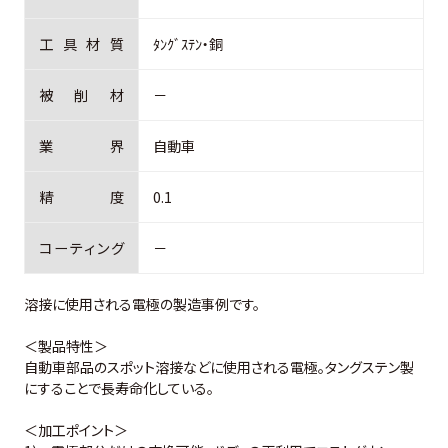
工
具
材
質
ﾀﾝｸﾞｽﾃﾝ・銅
被
削
材
－
業
界
自動車
精
度
0.1
コ
ー
テ
ィ
ン
グ
－
溶接に使用される電極の製造事例です。
＜製品特性＞
自動車部品のスポット溶接などに使用される電極。タングステン製
にすることで長寿命化している。
＜加工ポイント＞