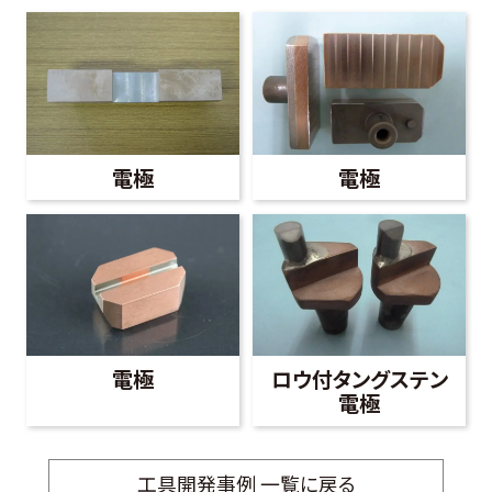
電極
電極
電極
ロウ付タングステン
電極
工具開発事例 一覧に戻る