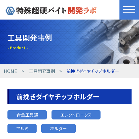
きれものづくり
工具開発事例
商品・サービス
工具開発事例
HOME
工具開発事例
前挽きダイヤチップホルダー
技術提案事例
前挽きダイヤチップホルダー
技術コラム
合金工具鋼
エレクトロニクス
設備紹介
アルミ
ホルダー