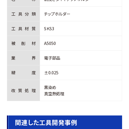
工
具
分
類
チップホルダー
工
具
材
質
SＫS3
被
削
材
A5050
業
界
電子部品
精
度
±0.025
黒染め
改
質
処
理
真空熱処理
関連した工具開発事例