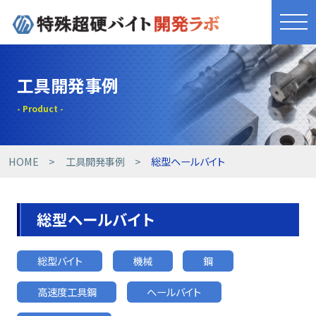
きれものづくり
工具開発事例
商品・サービス
工具開発事例
HOME
工具開発事例
総型ヘールバイト
技術提案事例
総型ヘールバイト
技術コラム
総型バイト
機械
鋼
設備紹介
高速度工具鋼
ヘールバイト