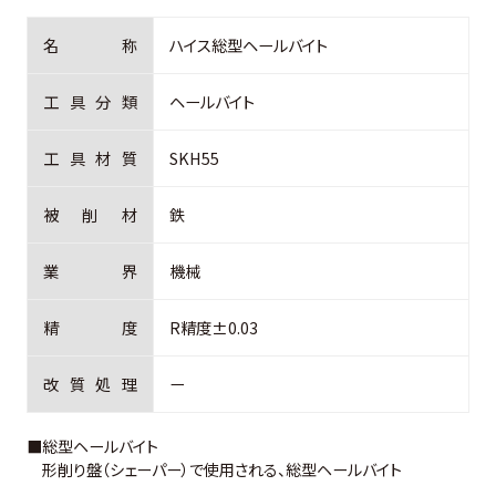
名
称
ハイス総型ヘールバイト
工
具
分
類
ヘールバイト
工
具
材
質
SKH55
被
削
材
鉄
業
界
機械
精
度
R精度±0.03
改
質
処
理
ー
■総型ヘールバイト
形削り盤（シェーパー）で使用される、総型ヘールバイト