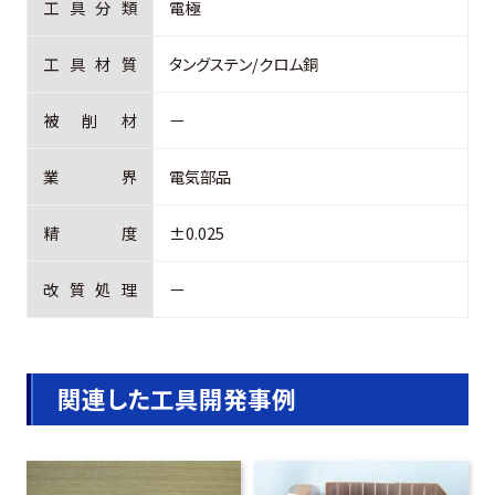
工
具
分
類
電極
工
具
材
質
タングステン/クロム銅
被
削
材
ー
業
界
電気部品
精
度
±0.025
改
質
処
理
ー
関連した工具開発事例