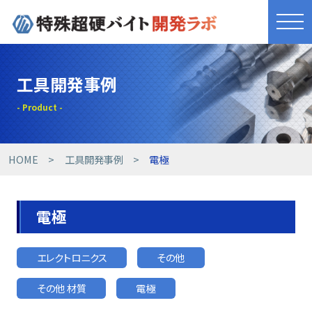
きれものづくり
工具開発事例
商品・サービス
工具開発事例
HOME
工具開発事例
電極
技術提案事例
電極
技術コラム
エレクトロニクス
その他
設備紹介
その他 材質
電極