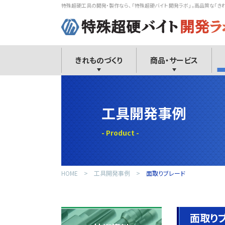
特殊超硬工具の開発・製作なら、 「特殊超硬バイト 開発ラボ」 。高品質な「き
きれものづくり
商品・サービス
工具開発事例
HOME
工具開発事例
面取りブレード
面取り