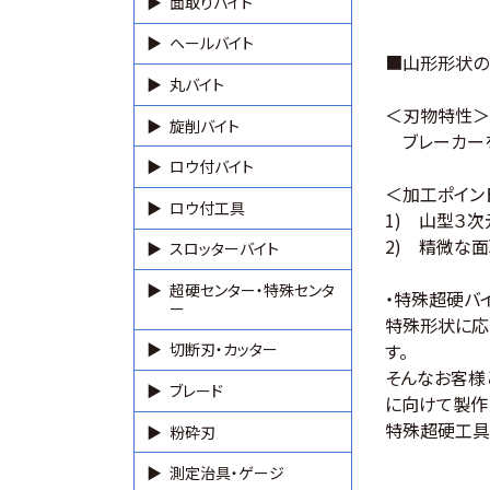
面取りバイト
ヘールバイト
■山形形状の
丸バイト
＜刃物特性＞
旋削バイト
ブレーカーを
ロウ付バイト
＜加工ポイン
ロウ付工具
1) 山型３
2) 精微な
スロッターバイト
超硬センター・特殊センタ
・特殊超硬バ
ー
特殊形状に応
す。
切断刃・カッター
そんなお客様
ブレード
に向けて製作
特殊超硬工具
粉砕刃
測定治具・ゲージ