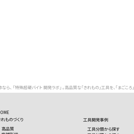
なら、 「特殊超硬バイト 開発ラボ」 。高品質な「きれもの」工具を、「まごころ
HOME
きれものづくり
工具開発事例
高品質
工具分類から探す