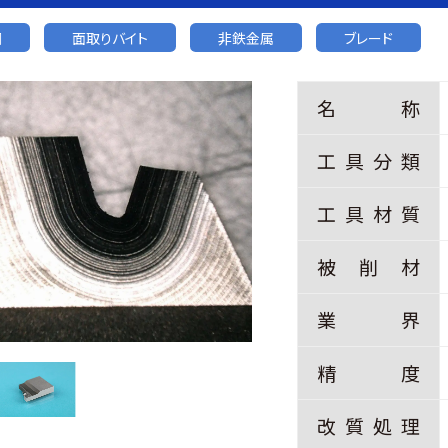
鋼
面取りバイト
非鉄金属
ブレード
名
称
工
具
分
類
工
具
材
質
被
削
材
業
界
精
度
改
質
処
理