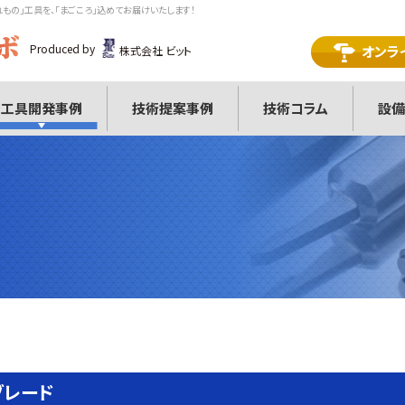
れもの」工具を、「まごころ」込めてお届けいたします！
Produced by
オンラ
株式会社 ビット
工具開発事例
技術提案事例
技術コラム
設備
ブレード