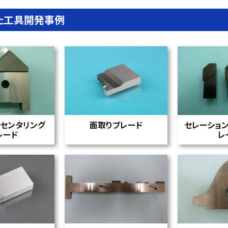
た工具開発事例
センタリング
面取りブレード
セレーショ
レード
レ