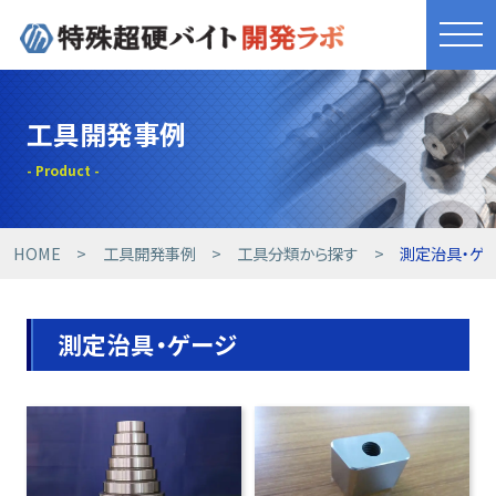
きれものづくり
工具開発事例
商品・サービス
工具開発事例
HOME
工具開発事例
工具分類から探す
測定治具・ゲ
技術提案事例
測定治具・ゲージ
技術コラム
設備紹介