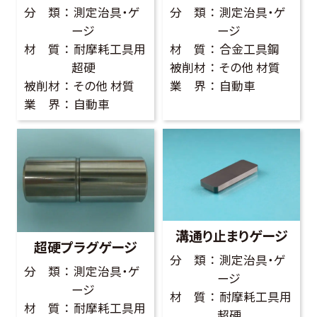
分 類
測定治具・ゲ
分 類
測定治具・ゲ
ージ
ージ
材 質
耐摩耗工具用
材 質
合金工具鋼
超硬
被削材
その他 材質
被削材
その他 材質
業 界
自動車
業 界
自動車
溝通り止まりゲージ
超硬プラグゲージ
分 類
測定治具・ゲ
分 類
測定治具・ゲ
ージ
ージ
材 質
耐摩耗工具用
材 質
耐摩耗工具用
超硬