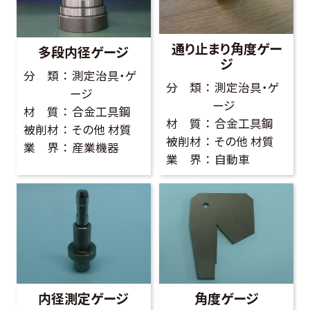
お客様の声
通り止まり角度ゲー
よくある質問
多段内径ゲージ
ジ
分 類
測定治具・ゲ
分 類
測定治具・ゲ
ージ
ージ
0274-62-1744
材 質
合金工具鋼
材 質
合金工具鋼
被削材
その他 材質
（平日：9:00 ~ 17:00)
被削材
その他 材質
業 界
産業機器
業 界
自動車
オンライン工場見学
お問合せはこちら
内径測定ゲージ
角度ゲージ