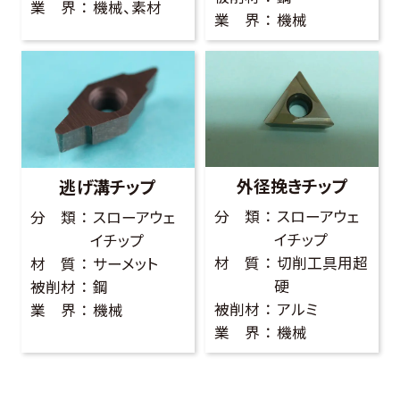
業 界
機械、素材
業 界
機械
外径挽きチップ
逃げ溝チップ
分 類
スローアウェ
分 類
スローアウェ
イチップ
イチップ
材 質
切削工具用超
材 質
サーメット
硬
被削材
鋼
被削材
アルミ
業 界
機械
業 界
機械