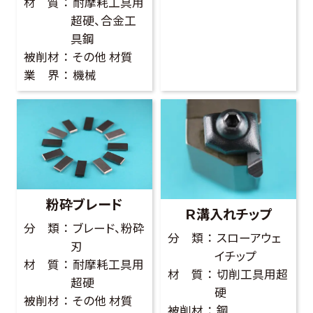
材 質
耐摩耗工具用
超硬、合金工
具鋼
被削材
その他 材質
業 界
機械
粉砕ブレード
Ｒ溝入れチップ
分 類
ブレード、粉砕
分 類
スローアウェ
刃
イチップ
材 質
耐摩耗工具用
材 質
切削工具用超
超硬
硬
被削材
その他 材質
被削材
鋼