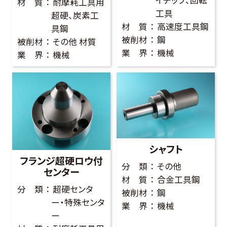
イチップ、回転
材 質
耐摩耗工具用
工具
超硬、炭素工
材 質
高速度工具鋼
具鋼
被削材
鋼
被削材
その他 材質
業 界
機械
業 界
機械
シャフト
フランジ超硬ロウ付
分 類
その他
センター
材 質
合金工具鋼
分 類
超硬センタ
被削材
鋼
ー・特殊センタ
業 界
機械
ー