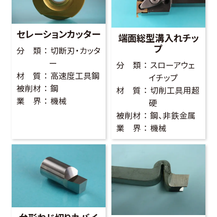
お客様の声
セレーションカッター
よくある質問
端面総型溝入れチッ
プ
分 類
切断刃・カッタ
ー
分 類
スローアウェ
材 質
高速度工具鋼
0274-62-1744
イチップ
被削材
鋼
材 質
切削工具用超
（平日：9:00 ~ 17:00)
業 界
機械
硬
被削材
鋼、非鉄金属
業 界
機械
オンライン工場見学
お問合せはこちら