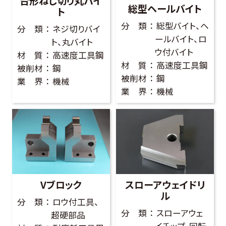
台形ねじ切り丸バイ
総型ヘールバイト
ト
分 類
総型バイト、ヘ
分 類
ネジ切りバイ
ールバイト、ロ
ト、丸バイト
ウ付バイト
材 質
高速度工具鋼
材 質
高速度工具鋼
被削材
鋼
被削材
鋼
業 界
機械
業 界
機械
Vブロック
スローアウェイドリ
ル
分 類
ロウ付工具、
分 類
スローアウェ
超硬部品