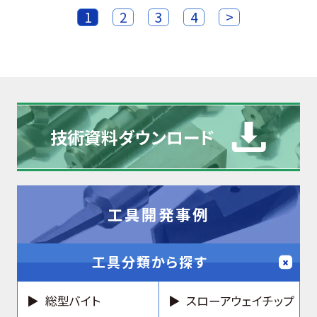
1
2
3
4
>
技術資料
ダウンロード
工具開発事例
工具分類から探す
総型バイト
スローアウェイチップ