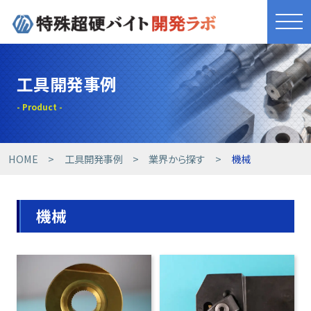
きれものづくり
工具開発事例
商品・サービス
工具開発事例
HOME
工具開発事例
業界から探す
機械
技術提案事例
機械
技術コラム
設備紹介