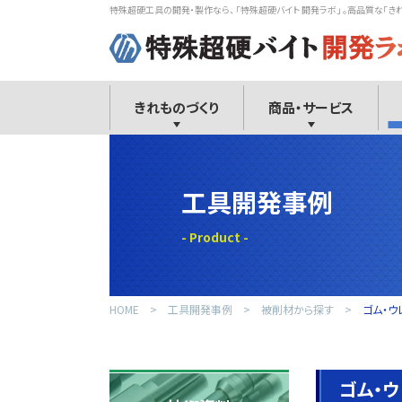
特殊超硬工具の開発・製作なら、 「特殊超硬バイト 開発ラボ」 。高品質な「き
きれものづくり
商品・サービス
工具開発事例
HOME
工具開発事例
被削材から探す
ゴム・ウ
ゴム・ウ