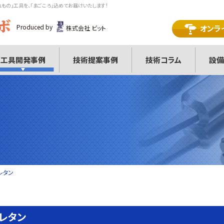
れもの」工具を、「まごころ」込めてお届けいたします！
Produced by
オンラ
株式会社 ビット
工具開発事例
技術提案事例
技術コラム
設備
レタン
レタン