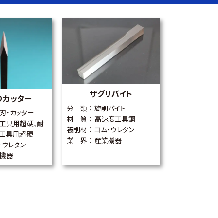
ザグリバイト
りカッター
分 類
旋削バイト
刃・カッター
材 質
高速度工具鋼
工具用超硬、耐
被削材
ゴム・ウレタン
工具用超硬
業 界
産業機器
・ウレタン
機器