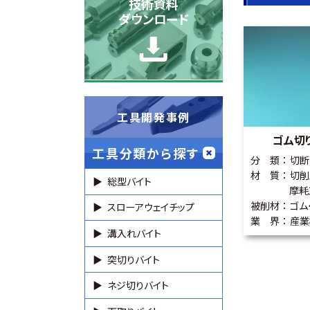
技術資料
ダウンロード
工具開発事例
ゴム切
工具分類から探す
分 類
切断
材 質
切削
総型バイト
摩耗
被削材
ゴム
スローアウェイチップ
業 界
産業
溝入れバイト
突切りバイト
ネジ切りバイト