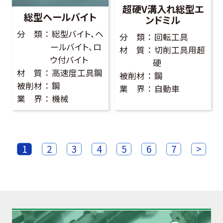
超硬V溝入れ総型エ
総型ヘールバイト
ンドミル
分 類
総型バイト、ヘ
分 類
回転工具
ールバイト、ロ
材 質
切削工具用超
ウ付バイト
硬
材 質
高速度工具鋼
被削材
鋼
被削材
鋼
業 界
自動車
業 界
機械
1
2
3
4
5
6
7
>