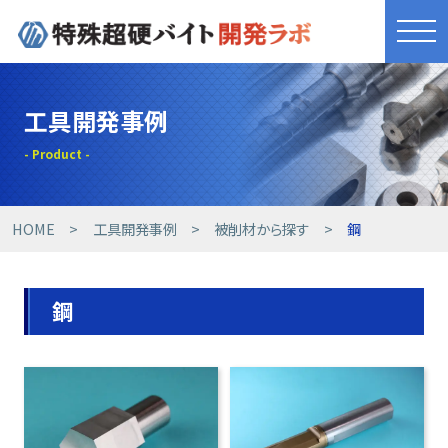
きれものづくり
工具開発事例
商品・サービス
工具開発事例
HOME
工具開発事例
被削材から探す
鋼
技術提案事例
鋼
技術コラム
設備紹介