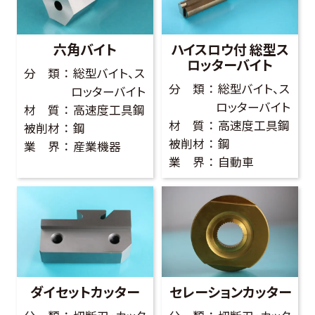
お客様の声
六角バイト
ハイスロウ付 総型ス
よくある質問
ロッターバイト
分 類
総型バイト、ス
分 類
総型バイト、ス
ロッターバイト
ロッターバイト
材 質
高速度工具鋼
0274-62-1744
材 質
高速度工具鋼
被削材
鋼
（平日：9:00 ~ 17:00)
被削材
鋼
業 界
産業機器
業 界
自動車
オンライン工場見学
お問合せはこちら
ダイセットカッター
セレーションカッター