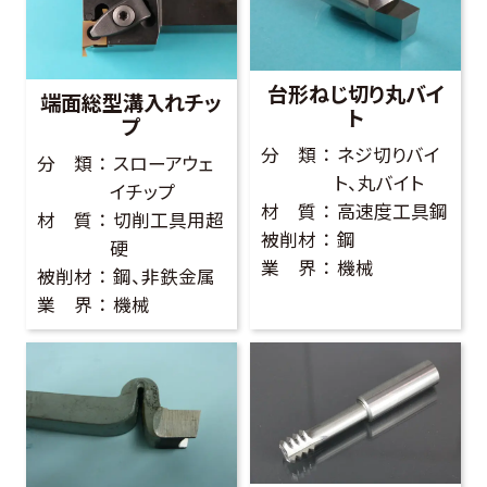
台形ねじ切り丸バイ
端面総型溝入れチッ
ト
プ
分 類
ネジ切りバイ
分 類
スローアウェ
ト、丸バイト
イチップ
材 質
高速度工具鋼
材 質
切削工具用超
被削材
鋼
硬
業 界
機械
被削材
鋼、非鉄金属
業 界
機械