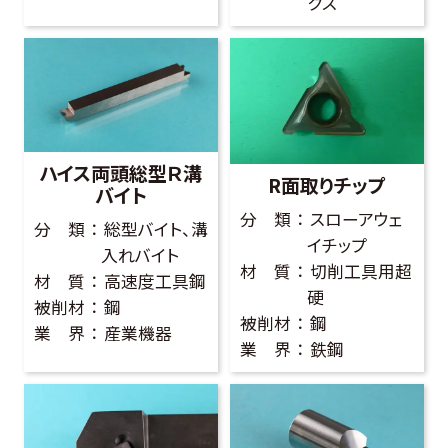
クス
ハイス両頭総型Ｒ溝
R面取りチップ
バイト
分 類
スローアウェ
分 類
総型バイト、溝
イチップ
入れバイト
材 質
切削工具用超
材 質
高速度工具鋼
硬
被削材
鋼
被削材
鋼
業 界
産業機器
業 界
鉄鋼