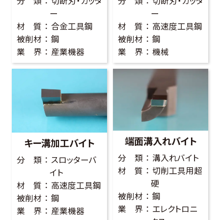
分 類
切断刃・カッタ
分 類
切断刃・カッタ
ー
ー
材 質
合金工具鋼
材 質
高速度工具鋼
被削材
鋼
被削材
鋼
業 界
産業機器
業 界
機械
端面溝入れバイト
キー溝加工バイト
分 類
溝入れバイト
分 類
スロッターバ
材 質
切削工具用超
イト
硬
材 質
高速度工具鋼
被削材
鋼
被削材
鋼
業 界
エレクトロニ
業 界
産業機器