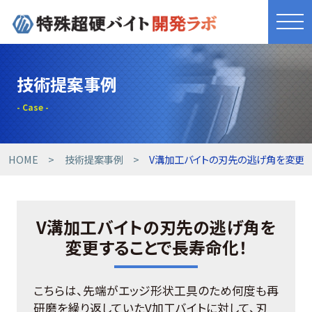
きれものづくり
技術提案事例
商品・サービス
工具開発事例
HOME
技術提案事例
V溝加工バイトの刃先の逃げ角を変更す
技術提案事例
V溝加工バイトの刃先の逃げ角を
技術コラム
変更することで長寿命化！
設備紹介
こちらは、先端がエッジ形状工具のため何度も再
研磨を繰り返していたV加工バイトに対して、刃