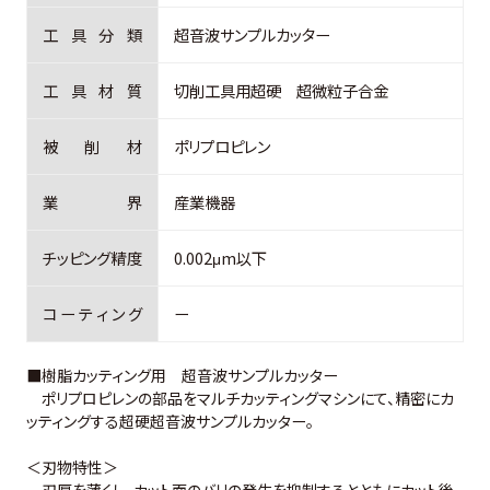
工
具
分
類
超音波サンプルカッター
工
具
材
質
切削工具用超硬 超微粒子合金
被
削
材
ポリプロピレン
業
界
産業機器
チ
ッ
ピ
ン
グ
精
度
0.002μm以下
コ
ー
テ
ィ
ン
グ
ー
■樹脂カッティング用 超音波サンプルカッター
ポリプロピレンの部品をマルチカッティングマシンにて、精密にカ
ッティングする超硬超音波サンプルカッター。
＜刃物特性＞
刃厚を薄くし、カット面のバリの発生を抑制するとともにカット後