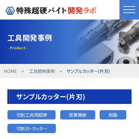
きれものづくり
工具開発事例
商品・サービス
工具開発事例
HOME
工具開発事例
サンプルカッター(片刃)
技術提案事例
サンプルカッター(片刃)
技術コラム
切削工具用超硬
産業機器
樹脂
設備紹介
切断刃・カッター