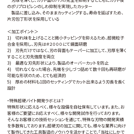
のポリプロピレンのしわ抑制を実現したカッター
製品に差し込み、そのままカッティングする。寿命を延ばすため、
片刃包丁形状を採用している
＜加工ポイント＞
1) 切れ味を上げることと微小チッピングを抑えるため、
超微粒子
合金を採用し、
刃先は＃２０００にて鏡面研磨
2) 刃先だけではなく、刃の背面もテーパーに加工して、刃厚を薄く
することと刃先強度を両立
3) 最適な刃先形状により、製品のオーバーカットを防止
4) 切れなくなった場合、先端を少しづつ詰めて数十回も再研磨が
可能な形状のため、とても経済的
5) 厚めの材料も1回のセッティングでカット出来るよう刃長を長く
設計
・特殊超硬バイト開発ラボとは？
特殊形状に応えるべく、様々な設備を自社保有しています。また、お
客様のご要望にお応えすべく、様々な開発試作を行っております。
そんなお客様との技術セッションを通じて、特殊な刃物の開発実績
を多数有しております。超硬刃の加工に関しても、様々な業界に向け
て製作してきた工具製造のノウハウを活かすことで、「当社にしかで