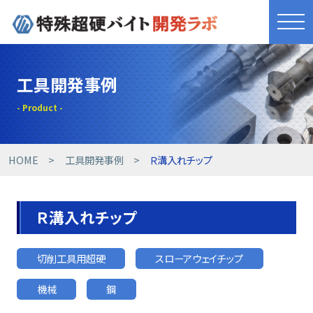
きれものづくり
工具開発事例
商品・サービス
工具開発事例
HOME
工具開発事例
Ｒ溝入れチップ
技術提案事例
Ｒ溝入れチップ
技術コラム
切削工具用超硬
スローアウェイチップ
設備紹介
機械
鋼