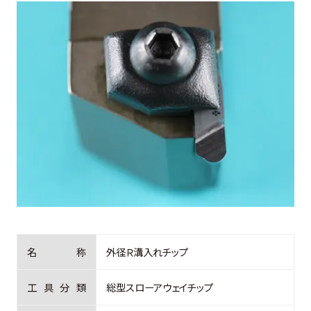
お客様の声
よくある質問
0274-62-1744
（平日：9:00 ~ 17:00)
オンライン工場見学
お問合せはこちら
名
称
外径Ｒ溝入れチップ
工
具
分
類
総型スローアウェイチップ