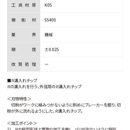
工
具
材
質
K05
被
削
材
SS400
業
界
機械
精
度
±0.025
改
質
処
理
ー
■Ｒ溝入れチップ
Ｒの溝入れを行う、外径用のＲ溝入れチップ
＜刃物特性＞
切粉がワークに絡みつかないように斜めにブレーカーを掘り、切
粉が外に流れるようにした、Ｒ溝入れチップ。
＜加工ポイント＞
1) Ｒの総型形状と面取り加工を施し、バリが出ないように設計