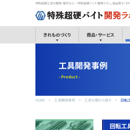
特殊超硬工具の開発・製作なら、 「特殊超硬バイト 開発ラボ」 。高品質な「き
きれものづくり
商品・サービス
工具開発事例
HOME
工具開発事例
工具分類から探す
回転
回転工