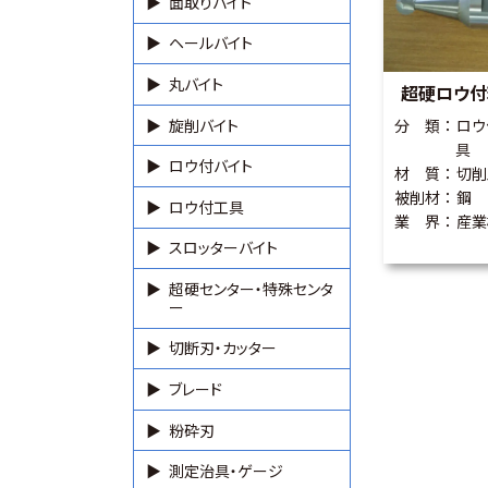
面取りバイト
ヘールバイト
丸バイト
超硬ロウ付
旋削バイト
分 類
ロウ
具
ロウ付バイト
材 質
切削
被削材
鋼
ロウ付工具
業 界
産業
スロッターバイト
超硬センター・特殊センタ
ー
切断刃・カッター
ブレード
粉砕刃
測定治具・ゲージ