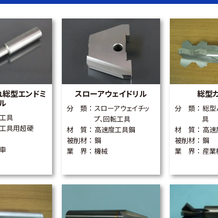
れ総型エンドミ
スローアウェイドリル
総型
ル
分 類
スローアウェイチッ
分 類
総型
工具
プ、回転工具
具
工具用超硬
材 質
高速度工具鋼
材 質
高速
被削材
鋼
被削材
鋼
車
業 界
機械
業 界
産業