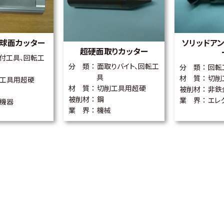
球面カッター
ソリッドア
超硬面取りカッター
付工具、回転工
分 類
面取りバイト、回転工
分 類
回転
具
材 質
切削
工具用超硬
材 質
切削工具用超硬
被削材
非鉄
被削材
鋼
業 界
エレ
機器
業 界
機械