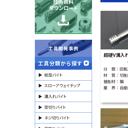
技術資料
ダウンロード
工具開発事例
超硬V溝入
工具分類から探す
分 類
回転
総型バイト
材 質
切削
被削材
鋼
スローアウェイチップ
業 界
自動
溝入れバイト
突切りバイト
ネジ切りバイト