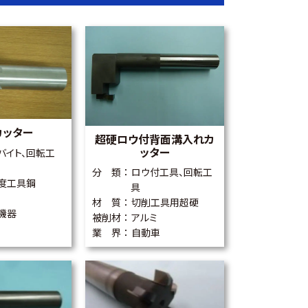
カッター
超硬ロウ付背面溝入れカ
ッター
バイト、回転工
分 類
ロウ付工具、回転工
度工具鋼
具
材 質
切削工具用超硬
機器
被削材
アルミ
業 界
自動車