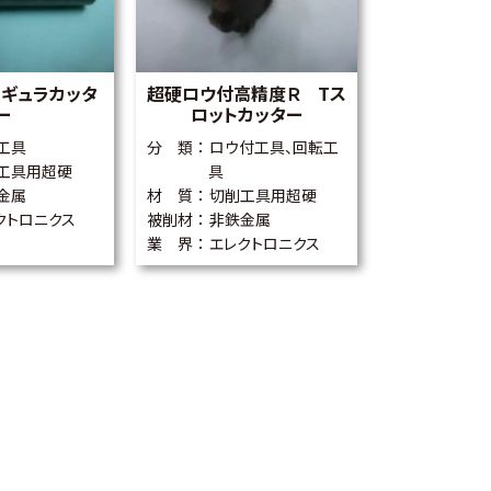
ンギュラカッタ
超硬ロウ付高精度Ｒ Tス
ー
ロットカッター
工具
分 類
ロウ付工具、回転工
工具用超硬
具
金属
材 質
切削工具用超硬
クトロニクス
被削材
非鉄金属
業 界
エレクトロニクス