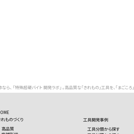
なら、 「特殊超硬バイト 開発ラボ」 。高品質な「きれもの」工具を、「まごころ
HOME
きれものづくり
工具開発事例
高品質
工具分類から探す