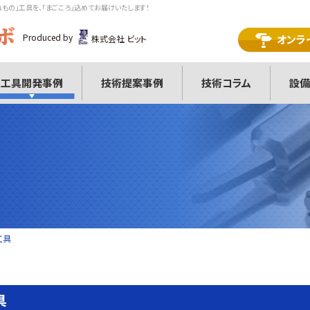
れもの」工具を、「まごころ」込めてお届けいたします！
Produced by
オンラ
株式会社 ビット
工具開発事例
技術提案事例
技術コラム
設備
工具
具