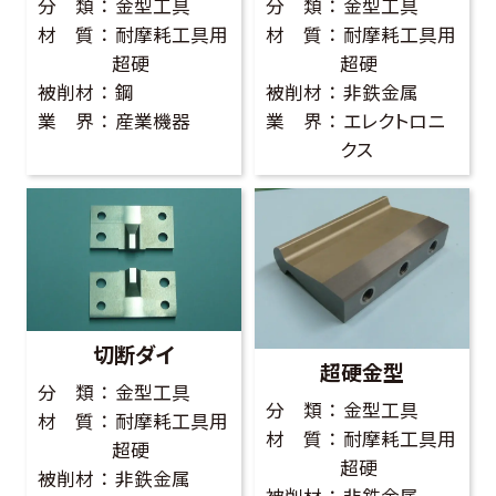
分 類
金型工具
分 類
金型工具
材 質
耐摩耗工具用
材 質
耐摩耗工具用
超硬
超硬
被削材
鋼
被削材
非鉄金属
業 界
産業機器
業 界
エレクトロニ
クス
切断ダイ
超硬金型
分 類
金型工具
分 類
金型工具
材 質
耐摩耗工具用
材 質
耐摩耗工具用
超硬
超硬
被削材
非鉄金属