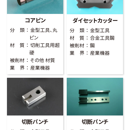
お客様の声
コアピン
ダイセットカッター
よくある質問
分 類
金型工具、丸
分 類
金型工具
ピン
材 質
合金工具鋼
材 質
切削工具用超
被削材
鋼
0274-62-1744
硬
業 界
産業機器
（平日：9:00 ~ 17:00)
被削材
その他 材質
業 界
産業機器
オンライン工場見学
お問合せはこちら
切断パンチ
切断パンチ