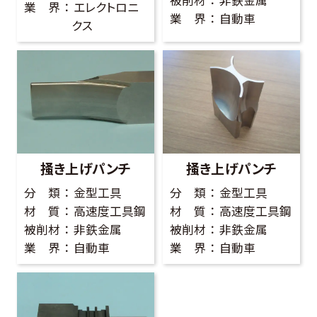
被削材
非鉄金属
業 界
エレクトロニ
業 界
自動車
クス
掻き上げパンチ
掻き上げパンチ
分 類
金型工具
分 類
金型工具
材 質
高速度工具鋼
材 質
高速度工具鋼
被削材
非鉄金属
被削材
非鉄金属
業 界
自動車
業 界
自動車