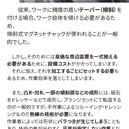
従来、ワークに精度の高い
テーパー（傾斜）
を
付ける場合、ワーク自体を傾ける必要があるた
め、
傾斜式マ
グネットチャックが使われることが一般
的でした。
しかし、そのためには
高価な周辺装置を一式揃える
必要がある
ために、
設備コスト
がかかってしまいます。
それに加え、それを
加工するごとにセットする必要
も
あるため、作業効率を落としてしまいます。
また、
凸R・凹R、一部の傾斜部などの成形
には、砥石
をドレッサーなどで成形し、プランジカットにて転造する
のが一般的ですが、手作業によるツルーイング・ドレッシ
ングなので
熟練の技術が必要
になります。
作業者によっては形状に
バラつきが生じてしまう
ことも
あり、技術の差が出やすく、
品質が安定しない作業
とな