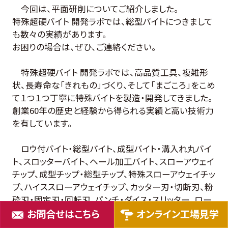
今回は、平面研削についてご紹介しました。
特殊超硬バイト 開発ラボでは、総型バイトにつきまして
も数々の実績があります。
お困りの場合は、ぜひ、ご連絡ください。
特殊超硬バイト 開発ラボでは、高品質工具、複雑形
状、長寿命な「きれもの」づくり、そして「まごころ」をこめ
て１つ１つ丁寧に特殊バイトを製造・開発してきました。
創業60年の歴史と経験から得られる実績と高い技術力
を有しています。
ロウ付バイト・総型バイト、成型バイト・溝入れ丸バイ
ト、スロッターバイト、ヘール加工バイト、スローアウェイ
チップ、成型チップ・総型チップ、特殊スローアウェイチッ
プ、ハイススローアウェイチップ、カッター刃・切断刃、粉
砕刃・固定刃・回転刃、パンチ・ダイス・スリッター、ロー
ル・センタレスブレード、コイリングピン・ワイヤー線ガイ
お問合せはこちら
オンライン工場見学
ド、接点・電極・耐磨耗部品 など幅広く対応、記載がな