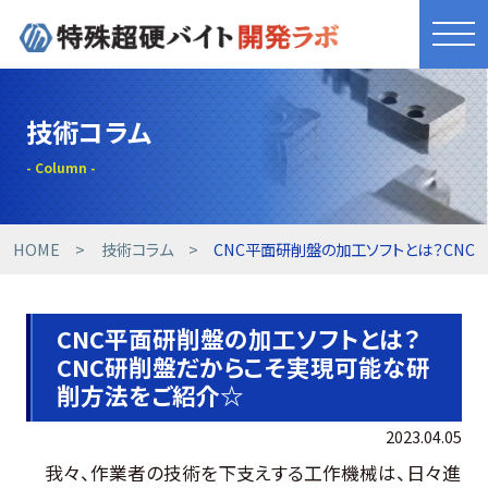
きれものづくり
技術コラム
商品・サービス
工具開発事例
HOME
技術コラム
CNC平面研削盤の加工ソフトとは？CN
技術提案事例
CNC平面研削盤の加工ソフトとは？
CNC研削盤だからこそ実現可能な研
技術コラム
削方法をご紹介☆
設備紹介
2023.04.05
我々、作業者の技術を下支えする工作機械は、日々進