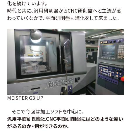
お客様の声
化を続けています。
時代と共に、汎用研削盤からCNC研削盤へと主流が変
わっていくなかで、平面研削盤も進化をして来ました。
よくある質問
0274-62-1744
（平日：9:00 ~ 17:00)
オンライン工場見学
お問合せはこちら
MEISTER G3 UP
そこで今回は加工ソフトを中心に、
汎用平面研削盤とCNC平面研削盤にはどのような違い
があるのか・何ができるのか、