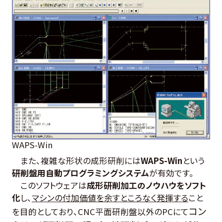
WAPS-Win
また、複雑な形状の成形研削には
WAPS-Win
という
研削盤用自動プログラミングシステム
が有効です。
このソフトウェアは
成形研削加工のノウハウをソフト
化
し、
マシンの付加価値を余すところなく発揮する
こと
コン
を目的としており、CNC平面研削盤以外のPCにて