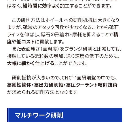
はなく、
短時間に効率よく加工
することができます。
この研削方法はホイールへの研削抵抗は大きくなり
ますが、砥粒のアタック回数が少なくなることから砥石
ライフを伸ばし、砥石の形崩れ・摩耗を抑えることで
精
度や低コスト
に貢献します。
また表面粗さ（面粗度）をプランジ研削と比較しても、
接触している砥粒数の増加、送り速度の低下のために、
大幅に細かく仕上げる
ことができます。
研削抵抗が大きいので、CNC平面研削盤の中でも、
高剛性筐体・高出力研削軸・高圧クーラント噴射技術
が求められる研削方法となります
。
マルチワーク研削