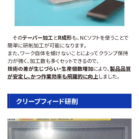
その
テーパー加工
と
R成形
も、NCソフトを使うことで
簡単に研削加工が可能になります。
また、ワーク自体を傾けないことによってクランプ保持
力が強く、加工数も多くセットできるので、
技術の差が生じづらい・生産個数増加
により、
製品品質
が安定し、かつ作業効率も飛躍的に向上
しました
。
クリープフィード研削