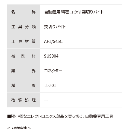
名
称
自動盤用 精密ロウ付 突切りバイト
工
具
分
類
突切りバイト
工
具
材
質
AF1/S45C
被
削
材
SUS304
業
界
コネクター
精
度
±0.01
改
質
処
理
ー
■極小径なエレクトロニクス部品を突っ切る、自動盤専用工具
＜刃物特性＞