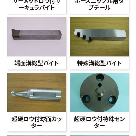
サーメットロウ付サ
ホースニップル用ダ
ーキュラバイト
ブテール
端面溝総型バイト
特殊溝総型バイト
超硬ロウ付球面カッ
超硬ロウ付特殊セン
ター
ター