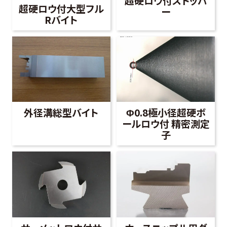
超硬ロウ付ストッパ
超硬ロウ付大型フル
ー
Rバイト
外径溝総型バイト
Φ0.8極小径超硬ボ
ールロウ付 精密測定
子