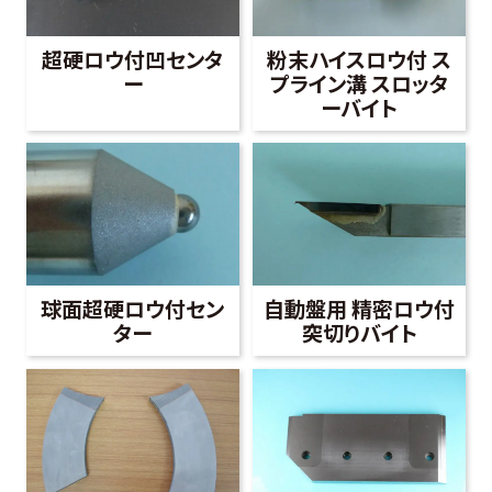
超硬ロウ付凹センタ
粉末ハイスロウ付 ス
ー
プライン溝 スロッタ
ーバイト
球面超硬ロウ付セン
自動盤用 精密ロウ付
ター
突切りバイト