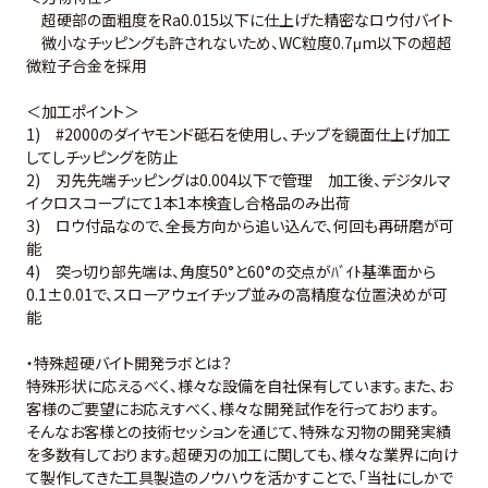
超硬部の面粗度をRa0.015以下に仕上げた精密なロウ付バイト
微小なチッピングも許されないため、WC粒度0.7μm以下の超超
微粒子合金を採用
＜加工ポイント＞
1) #2000のダイヤモンド砥石を使用し、チップを鏡面仕上げ加工
してしチッピングを防止
2) 刃先先端チッピングは0.004以下で管理 加工後、デジタルマ
イクロスコープにて1本1本検査し合格品のみ出荷
3) ロウ付品なので、全長方向から追い込んで、何回も再研磨が可
能
4) 突っ切り部先端は、角度50°と60°の交点がﾊﾞｲﾄ基準面から
0.1±0.01で、スローアウェイチップ並みの高精度な位置決めが可
能
・特殊超硬バイト開発ラボとは？
特殊形状に応えるべく、様々な設備を自社保有しています。また、お
客様のご要望にお応えすべく、様々な開発試作を行っております。
そんなお客様との技術セッションを通じて、特殊な刃物の開発実績
を多数有しております。超硬刃の加工に関しても、様々な業界に向け
て製作してきた工具製造のノウハウを活かすことで、「当社にしかで