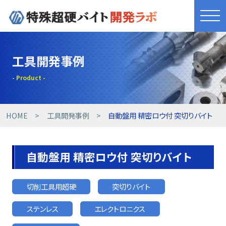
きれものづくり
工具開発事例
商品・サービス
工具開発事例
HOME
工具開発事例
自動盤用 精密ロウ付 突切りバイト
技術提案事例
自動盤用 精密ロウ付 突切りバイト
技術コラム
切削工具用超硬
突切りバイト
設備紹介
ステンレス
エレクトロニクス