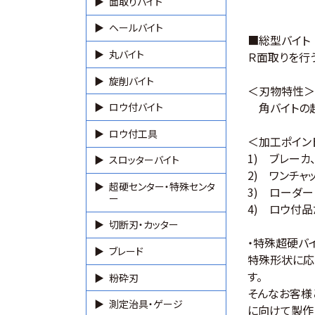
面取りバイト
ヘールバイト
■総型バイト
丸バイト
Ｒ面取りを行
旋削バイト
＜刃物特性＞
角バイトの超
ロウ付バイト
ロウ付工具
＜加工ポイン
1) ブレー
スロッターバイト
2) ワンチ
超硬センター・特殊センタ
3) ローダ
ー
4) ロウ付
切断刃・カッター
・特殊超硬バ
ブレード
特殊形状に応
す。
粉砕刃
そんなお客様
測定治具・ゲージ
に向けて製作