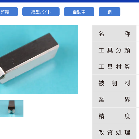
用超硬
総型バイト
自動車
鋼
名
称
工
具
分
類
工
具
材
質
被
削
材
業
界
精
度
改
質
処
理