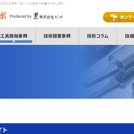
れもの」工具を、「まごころ」込めてお届けいたします！
Produced by
オンラ
株式会社 ビット
工具開発事例
技術提案事例
技術コラム
設備
イト