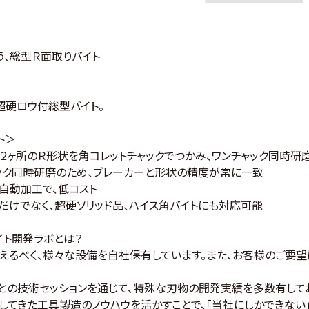
う、総型Ｒ面取りバイト
硬ロウ付総型バイト。
ト＞
カ、2ヶ所のＲ形状を角コレットチャックでつかみ、ワンチャック同時研
ャック同時研磨のため、ブレーカーと形状の精度が常に一致
ー自動加工で、低コスト
品だけでなく、超硬ソリッド品、ハイス角バイトにも対応可能
イト開発ラボとは？
えるべく、様々な設備を自社保有しています。また、お客様のご要望
との技術セッションを通じて、特殊な刃物の開発実績を多数有して
してきた工具製造のノウハウを活かすことで、「当社にしかできない