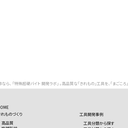
なら、 「特殊超硬バイト 開発ラボ」 。高品質な「きれもの」工具を、「まごころ
HOME
きれものづくり
工具開発事例
高品質
工具分類から探す