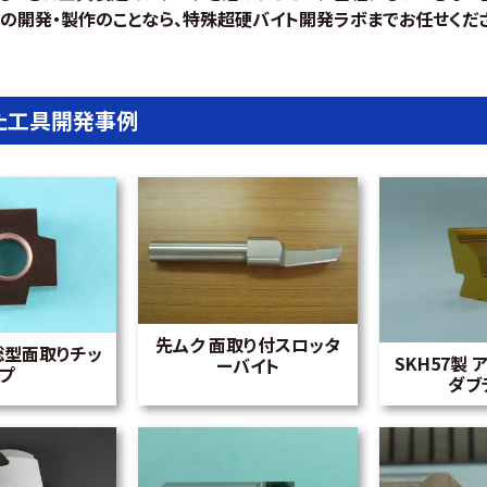
の開発・製作のことなら、特殊超硬バイト開発ラボまでお任せくだ
た工具開発事例
先ムク 面取り付スロッタ
総型面取りチッ
SKH57製
ーバイト
プ
ダブ