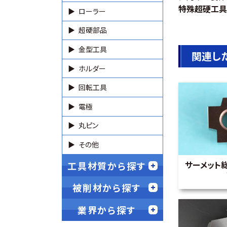
特殊超硬工具
ローラー
超硬部品
金型工具
関連し
ホルダー
回転工具
電極
丸ピン
その他
サーメット
工具材質から探す
被削材から探す
業界から探す