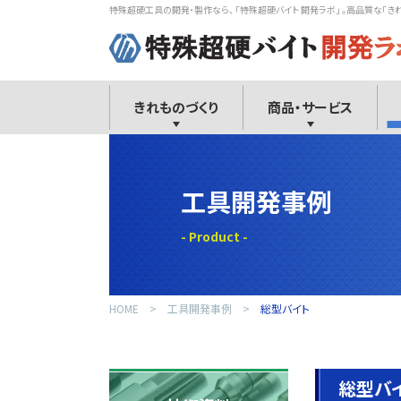
特殊超硬工具の開発・製作なら、 「特殊超硬バイト 開発ラボ」 。高品質な「き
きれものづくり
商品・サービス
工具開発事例
HOME
工具開発事例
総型バイト
総型バ