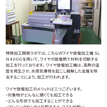
お客様の声
よくある質問
0274-62-1744
（平日：9:00 ~ 17:00)
特殊加工開発ラボでは、こちらのワイヤ放電加工機 ＳＬ
Ｎ４００Ｇを用いて、ワイヤの放電熱で材料を切断する
加工を行っております。 ワイヤ放電加工機は、高熱の温
オンライン工場見学
度を発生させ、水蒸気爆発を起こし融解した金属を除
去することにより、加工が行われます。
お問合せはこちら
ワイヤ放電加工のメリットは三つございます。
・対象物がどんなに硬くても加工できる
・どんな形状でも加工することができる
・マシニングセンタと比較すると、コストが低い