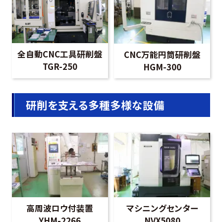
全自動CNC工具研削盤
CNC万能円筒研削盤
TGR-250
HGM-300
研削を支える多種多様な設備
高周波ロウ付装置
マシニングセンター
YHM-2266
NVX5080