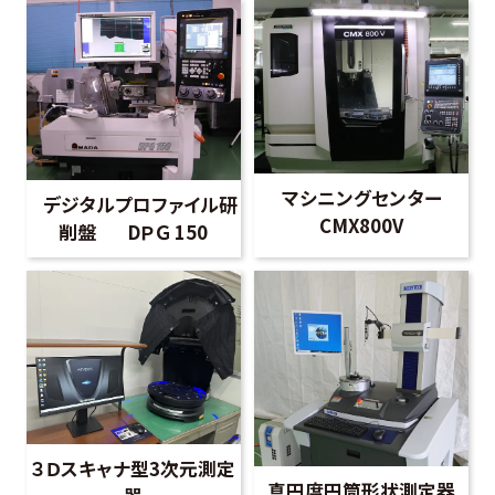
マシニングセンター
デジタルプロファイル研
CMX800V
削盤 DＰＧ 150
３Ｄスキャナ型3次元測定
真円度円筒形状測定器