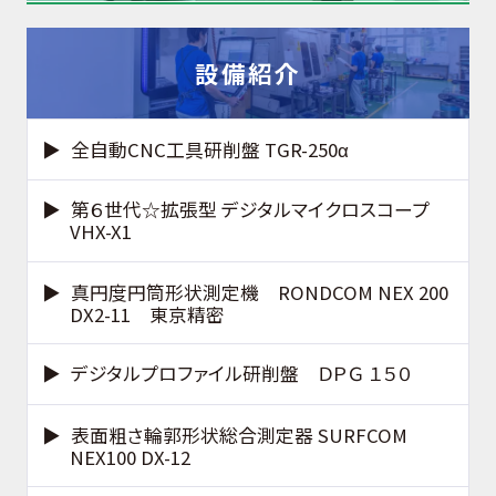
設備紹介
全自動CNC工具研削盤 TGR-250α
第６世代☆拡張型 デジタルマイクロスコープ
VHX-X1
真円度円筒形状測定機 RONDCOM NEX 200
DX2-11 東京精密
デジタルプロファイル研削盤 ＤＰＧ １５０
表面粗さ輪郭形状総合測定器 SURFCOM
NEX100 DX-12