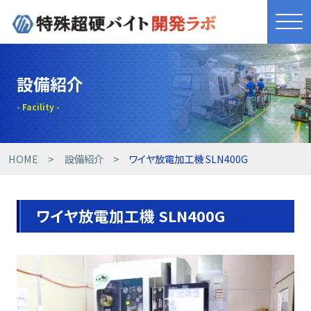
きれものづくり
設備紹介
商品・サービス
工具開発事例
HOME
設備紹介
ワイヤ放電加工機 SLN400G
技術提案事例
ワイヤ放電加工機 SLN400G
技術コラム
設備紹介