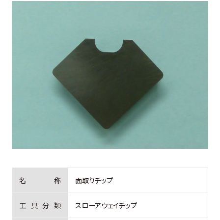
お客様の声
よくある質問
0274-62-1744
（平日：9:00 ~ 17:00)
オンライン工場見学
お問合せはこちら
名
称
面取りチップ
工
具
分
類
スローアウェイチップ