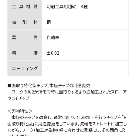
工
具
材
質
切削工具用超硬 K種
被
削
材
鋼
業
界
自動車
精
度
±0.02
コ
ー
テ
ィ
ン
グ
-
■面取り特化型チップ、市販チップの用途変更
ワークの角2か所を同時に面取りするよう追加工されたスローア
ウェイチップ
＜刃物特性＞
市販のチップを改良し、通常は削り出しの加工を行うチップを「R
面取り特化型」に用途変更をしています。先端をストレートに加工し
ながら、ワーク（加工対象物）幅に合わせた溝幅にし、その両角にR