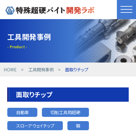
きれものづくり
工具開発事例
商品・サービス
工具開発事例
HOME
工具開発事例
面取りチップ
技術提案事例
面取りチップ
技術コラム
自動車
切削工具用超硬
設備紹介
スローアウェイチップ
鋼