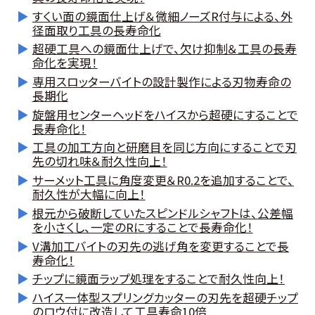
お客様の声
すくい面の鏡面仕上げ＆微細ノーズR付与による、外
径面取り工具の長寿命化
よくある質問
超硬工具への鏡面仕上げで、欠け抑制＆工具の長寿
命化を実現！
専用スロッターバイトの設計製作による刃物寿命の
長期化
0274-62-1744
旋盤用センターヘッドをハイスから超硬にすることで
長寿命化！
（平日：9:00 ~ 17:00)
工具の加工方向と研磨目を同じ方向にすることで刃
先の切れ味＆耐久性向上！
サーメット工具に角度変更＆R0.2を追加することで、
オンライン工場見学
耐久性が大幅に向上！
根元から破断していたスピンドルシャフトは、公差幅
を小さくし、一定のRにすることで長寿命化！
お問合せはこちら
V溝加工バイトの刃先の逃げ角を変更することで長
寿命化！
チップに鏡面ラップ処理をすることで耐久性向上！
ハイス一体型スプリングカッターの刃先を超硬チップ
のロウ付に改造して工具寿命10倍