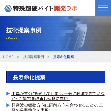
きれものづくり
技術提案事例
商品・サービス
工具開発事例
HOME
技術提案事例
長寿命化提案
技術提案事例
長寿命化提案
技術コラム
工具がすぐに摩耗してしまう、十分に軽減できていな
設備紹介
かった抵抗を改善し延命に成功！
超音波の振動方向に研削方向を合わせることで、工
具の長寿命化を実現！